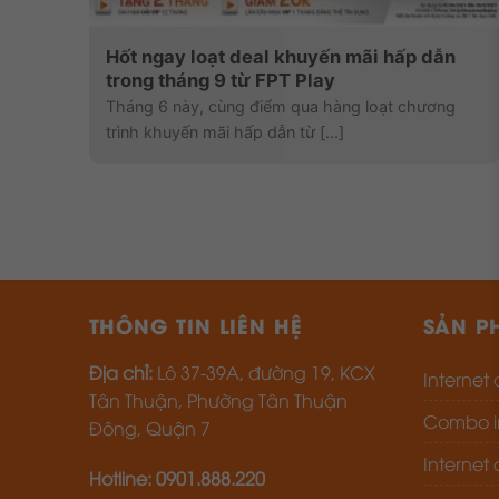
Hốt ngay loạt deal khuyến mãi hấp dẫn
trong tháng 9 từ FPT Play
Tháng 6 này, cùng điểm qua hàng loạt chương
trình khuyến mãi hấp dẫn từ [...]
THÔNG TIN LIÊN HỆ
SẢN P
Địa chỉ:
Lô 37-39A, đường 19, KCX
Internet
Tân Thuận, Phường Tân Thuận
Combo in
Đông, Quận 7
Internet
Hotline: 0901.888.220