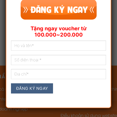
Săn ngay ưu đãi cực hấp dẫn khi update
Ví Foxpay phiên bản 2.2
Trở thành sản phẩm đứng đầu ngành phần mềm,
Tặng ngay voucher từ
công nghệ thông tin Việt Nam [...]
100.000~200.000
1
2
HẨM – DỊCH VỤ
VỀ CHÚNG TÔI
 cá nhân
https://dichvufpt.net.vn/chi
sach-bao-mat-2/
ternet – Truyền hình
Chính sách thanh toán
 doanh nghiệp
Điều khoản sử dụng website