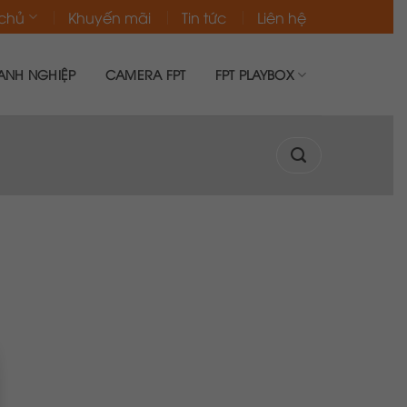
 chủ
Khuyến mãi
Tin tức
Liên hệ
ANH NGHIỆP
CAMERA FPT
FPT PLAYBOX