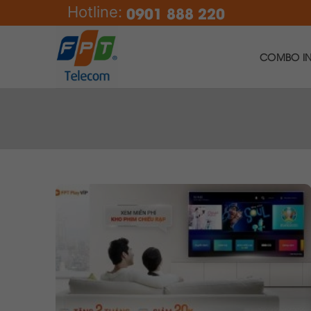
Skip
0901 888 220
Hotline:
to
content
COMBO IN