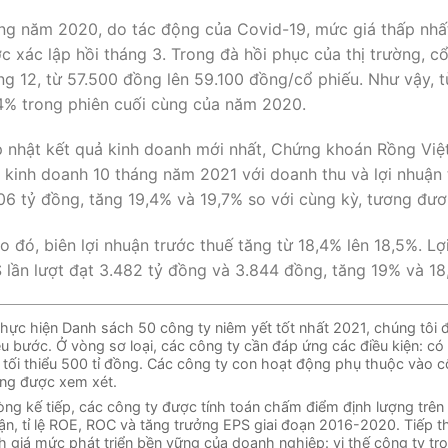
ng năm 2020, do tác động của Covid-19, mức giá thấp nhấ
c xác lập hồi tháng 3. Trong đà hồi phục của thị trường, cổ
ng 12, từ 57.500 đồng lên 59.100 đồng/cổ phiếu. Như vậy, t
4% trong phiên cuối cùng của năm 2020.
 nhật kết quả kinh doanh mới nhất, Chứng khoán Rồng Việ
 kinh doanh 10 tháng năm 2021 với doanh thu và lợi nhuận 
06 tỷ đồng, tăng 19,4% và 19,7% so với cùng kỳ, tương đư
o đó, biên lợi nhuận trước thuế tăng từ 18,4% lên 18,5%. L
 lần lượt đạt 3.482 tỷ đồng và 3.844 đồng, tăng 19% và 1
thực hiện Danh sách 50 công ty niêm yết tốt nhất 2021, chúng tôi 
ều bước. Ở vòng sơ loại, các công ty cần đáp ứng các điều kiện: có
 tối thiểu 500 tỉ đồng. Các công ty con hoạt động phụ thuộc vào c
ng được xem xét.
ng kế tiếp, các công ty được tính toán chấm điểm định lượng trên cá
ận, tỉ lệ ROE, ROC và tăng trưởng EPS giai đoạn 2016-2020. Tiếp th
h giá mức phát triển bền vững của doanh nghiệp: vị thế công ty tro