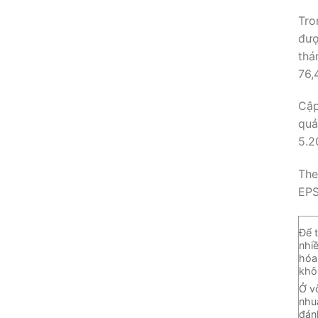
Tro
đượ
thá
76,
Cập
quả
5.2
The
EPS
Để 
nhi
hóa
khô
Ở vò
nhu
đán