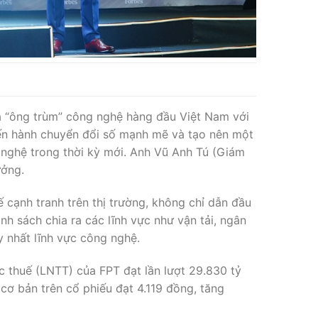
à “ông trùm” công nghệ hàng đầu Việt Nam với
iến hành chuyển đổi số mạnh mẽ và tạo nên một
 nghệ trong thời kỳ mới. Anh Vũ Anh Tú (Giám
ưởng.
ế cạnh tranh trên thị trường, không chỉ dẫn đầu
nh sách chia ra các lĩnh vực như vận tải, ngân
y nhất lĩnh vực công nghệ.
c thuế (LNTT) của FPT đạt lần lượt 29.830 tỷ
 cơ bản trên cổ phiếu đạt 4.119 đồng, tăng