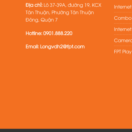
Địa chỉ:
Lô 37-39A, đường 19, KCX
Interne
Tân Thuận, Phường Tân Thuận
Combo i
Đông, Quận 7
Interne
Hotline: 0901.888.220
Camera
Email: Longvdh2@fpt.com
FPT Pla