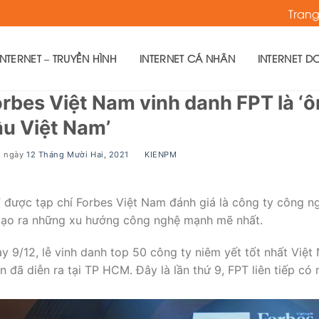
Tran
TERNET – TRUYỀN HÌNH
INTERNET CÁ NHÂN
INTERNET D
rbes Việt Nam vinh danh FPT là ‘
u Việt Nam’
g ngày
12 Tháng Mười Hai, 2021
BY
KIENPM
 được tạp chí Forbes Việt Nam đánh giá là công ty công n
tạo ra những xu hướng công nghệ mạnh mẽ nhất.
y 9/12, lễ vinh danh top 50 công ty niêm yết tốt nhất Việ
n đã diễn ra tại TP HCM. Đây là lần thứ 9, FPT liên tiếp có