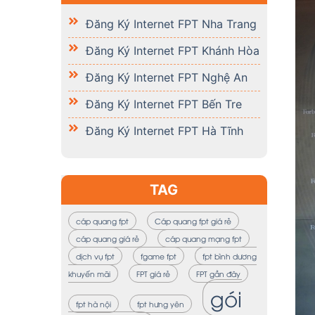
Đăng Ký Internet FPT Nha Trang
Đăng Ký Internet FPT Khánh Hòa
Đăng Ký Internet FPT Nghệ An
Đăng Ký Internet FPT Bến Tre
Đăng Ký Internet FPT Hà Tĩnh
TAG
cáp quang fpt
Cáp quang fpt giá rẻ
cáp quang giá rẻ
cáp quang mạng fpt
dịch vụ fpt
fgame fpt
fpt bình dương
khuyến mãi
FPT giá rẻ
FPT gần đây
gói
fpt hà nội
fpt hưng yên