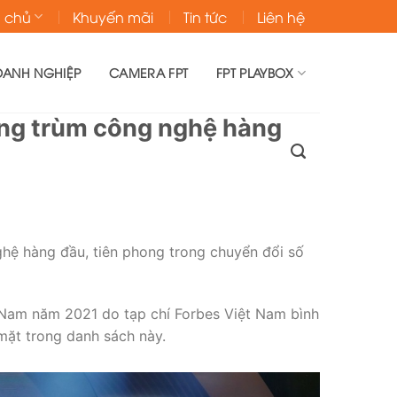
g chủ
Khuyến mãi
Tin tức
Liên hệ
OANH NGHIỆP
CAMERA FPT
FPT PLAYBOX
ông trùm công nghệ hàng
ghệ hàng đầu, tiên phong trong chuyển đổi số
t Nam năm 2021 do tạp chí Forbes Việt Nam bình
 mặt trong danh sách này.