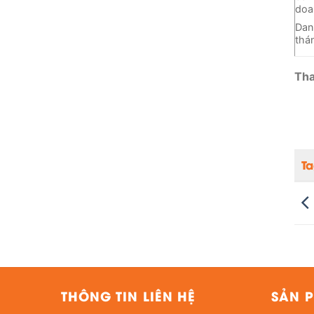
doa
Dan
thá
Th
T
THÔNG TIN LIÊN HỆ
SẢN P