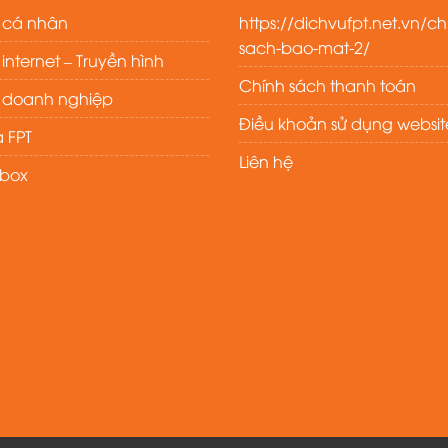
t cá nhân
https://dichvufpt.net.vn/ch
sach-bao-mat-2/
nternet – Truyền hình
Chính sách thanh toán
t doanh nghiệp
Điều khoản sử dụng websit
 FPT
Liên hệ
ybox