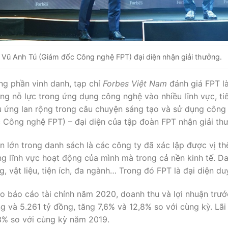
 Vũ Anh Tú (Giám đốc Công nghệ FPT) đại diện nhận giải thưởng.
ng phần vinh danh, tạp chí
Forbes Việt Nam
đánh giá FPT l
ng nỗ lực trong ứng dụng công nghệ vào nhiều lĩnh vực, t
u ứng lan rộng trong câu chuyện sáng tạo và sử dụng công
X
 Công nghệ FPT) – đại diện của tập đoàn FPT nhận giải th
Thông Tin Đăng Ký Tư Vấn
n lớn trong danh sách là các công ty đã xác lập được vị th
ng lĩnh vực hoạt động của mình mà trong cả nền kinh tế. Da
g, vật liệu, tiện ích, đa ngành… Trong đó FPT là đại diện du
o báo cáo tài chính năm 2020, doanh thu và lợi nhuận trướ
Tặng ngay voucher từ
g và 5.261 tỷ đồng, tăng 7,6% và 12,8% so với cùng kỳ. Lãi
100.000~200.000
3% so với cùng kỳ năm 2019.