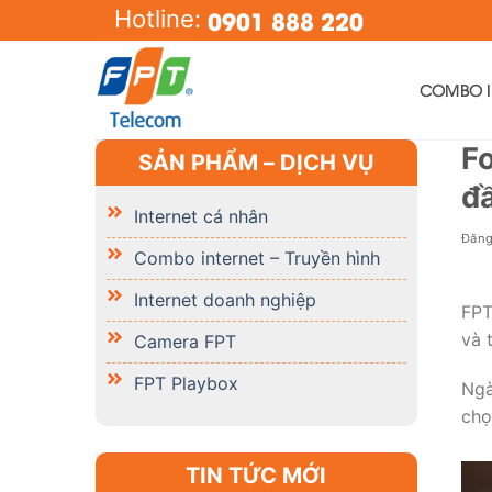
Skip
0901 888 220
Hotline:
to
content
COMBO IN
Fo
SẢN PHẨM – DỊCH VỤ
đầ
Internet cá nhân
Đăn
Combo internet – Truyền hình
Internet doanh nghiệp
FPT
và 
Camera FPT
FPT Playbox
Ngà
chọ
TIN TỨC MỚI