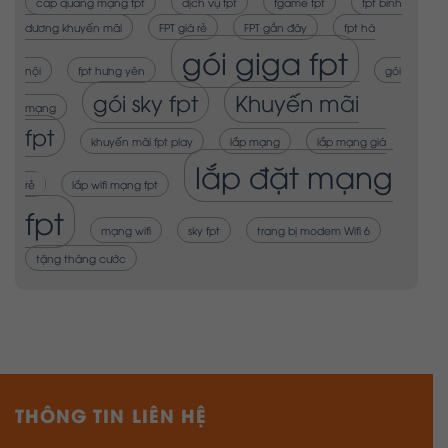
dương khuyến mãi
FPT giá rẻ
FPT gần đây
fpt hà
gói giga fpt
nội
fpt hưng yên
gói
gói sky fpt
Khuyến mãi
mạng
fpt
khuyến mãi fpt play
lắp mạng
lắp mạng giá
lắp đặt mạng
rẻ
lắp wifi mạng fpt
fpt
mạng wifi
sky fpt
trang bị modem Wifi 6
tặng tháng cước
THÔNG TIN LIÊN HỆ
Địa chỉ:
Lô 37-39A, đường 19, KCX Tân Thuận,