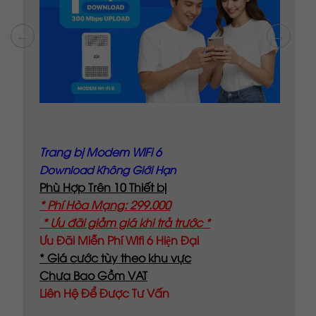
Trang bị Modem WiFi 6
Băng Thông Không Giới Hạn
Phù Hợp Trên 10 Thiết bị
* Phí Hòa Mạng: 299.000
* Ưu đãi giảm giá khi trả trước *
Ưu Đãi Miễn Phí Wifi 6 Hiện Đại
* Giá cước tùy theo khu vực
Chưa Bao Gồm VAT
Liên Hệ Để Được Tư Vấn
ĐĂNG KÝ NGAY