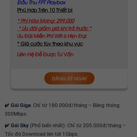
Phù Hợp Trên 10 Thiết bị
* Phí Hòa Mạng: 299.000
* Ưu đãi giảm giá khi trả trước *
Ưu Đãi Miễn Phí Wifi 6 Hiện Đại
* Giá cước tùy theo khu vực
Liên Hệ Để Được Tư Vấn
ĐĂNG KÝ NGAY
✔️
Gói Giga
: Chỉ từ 180.000đ/tháng – Băng thông
300Mbps.
✔️
Gói Sky
(Phổ biến nhất): Chỉ từ 205.000đ/tháng –
Tốc độ Download lên tới 1Gbps.