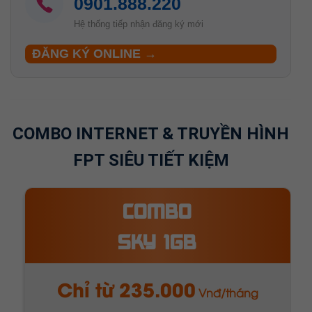
Hệ thống tiếp nhận đăng ký mới
ĐĂNG KÝ ONLINE →
COMBO INTERNET & TRUYỀN HÌNH
FPT SIÊU TIẾT KIỆM
COMBO
META 1GB
Chỉ từ 320.000
Vnđ/tháng
Download / Upload