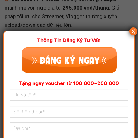
mạnh mẽ với mức giá từ
295.000 vnđ/tháng
. Giải
pháp tối ưu cho Streamer, Vlogger thường xuyên
upload/download dữ liệu lớn.
X
Thông Tin Đăng Ký Tư Vấn
THỦ TỤC LẮP ĐẶT & QUY TRÌNH
ĐĂNG KÝ SIÊU TỐC
Thủ tục đơn giản, số hóa 100% hồ sơ:
Khách hàng Cá nhân/Gia đình:
Cung cấp ảnh chụp
Tặng ngay voucher từ 100.000~200.000
Căn cước công dân (CCCD) 2 mặt của người đứng
tên hợp đồng.
Khách hàng Doanh nghiệp:
Cung cấp ảnh chụp
Giấy phép kinh doanh và CCCD của người đại diện
pháp luật.