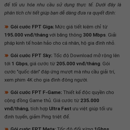
phân tích chi tiết giúp bạn dễ dàng đưa ra quyết định:
🔸
Gói cước FPT Giga:
Mức giá tiết kiệm chỉ từ
195.000 vnđ/tháng
với băng thông
300 Mbps
. Giải
pháp kinh tế hoàn hảo cho cá nhân, hộ gia đình nhỏ.
🔸
Gói cước FPT Sky:
Tốc độ Download mở rộng lên
tới
1 Gbps
, giá cước từ
205.000 vnđ/tháng
. Gói
cước "quốc dân" đáp ứng mượt mà nhu cầu giải trí,
xem phim 4K cho gia đình đông người.
🔸
Gói cước FPT F-Game:
Thiết kế độc quyền cho
cộng đồng Game thủ. Giá cước từ
235.000
vnđ/tháng
, tích hợp
Ultra Fast
ưu việt giúp tối ưu
định tuyến, giảm Ping triệt để.
🔸
Gói cước FPT Meta:
Tốc độ đối xứng
1Gbps