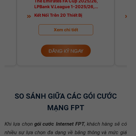
Kết Nối Trên 20 Thiết Bị
K
Xem chi tiết
ĐĂNG KÝ NGAY
SO SÁNH GIỮA CÁC GÓI CƯỚC
MẠNG FPT
Khi lựa chọn
gói cước Internet FPT
, khách hàng sẽ có
nhiều sự lựa chọn đa dạng về băng thông và mức giá
để tối ưu hóa nhu cầu sử dụng thực tế. Dưới đây là