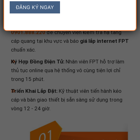
Quy trình 3 bước triển khai nhanh chóng:
Liên hệ & Tư vấn:
Khách hàng gọi hotline
0901.888.220
để chuyên viên kiểm tra hạ tầng
cáp quang tại khu vực và báo
giá lắp internet FPT
chuẩn xác.
Ký Hợp Đồng Điện Tử:
Nhân viên FPT hỗ trợ làm
thủ tục online qua hệ thống vô cùng tiện lợi chỉ
trong 15 phút.
Triển Khai Lắp Đặt:
Kỹ thuật viên tiến hành kéo
cáp và bàn giao thiết bị sẵn sàng sử dụng trong
vòng 12 - 24 giờ.