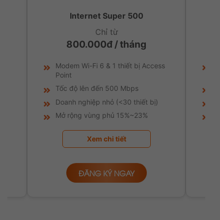
Internet Super 500
Chỉ từ
800.000đ / tháng
Modem Wi-Fi 6 & 1 thiết bị Access
M
Point
P
Tốc độ lên đến 500 Mbps
T
Doanh nghiệp nhỏ (<30 thiết bị)
D
Mở rộng vùng phủ 15%~23%
T
Xem chi tiết
ĐĂNG KÝ NGAY
FPT Telecom
hiểu rằng doanh nghiệp có nhu cầu sử