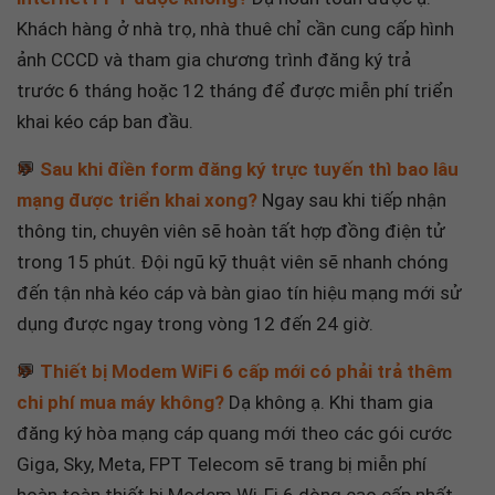
Khách hàng ở nhà trọ, nhà thuê chỉ cần cung cấp hình
ảnh CCCD và tham gia chương trình đăng ký trả
trước 6 tháng hoặc 12 tháng để được miễn phí triển
khai kéo cáp ban đầu.
💬
Sau khi điền form đăng ký trực tuyến thì bao lâu
mạng được triển khai xong?
Ngay sau khi tiếp nhận
thông tin, chuyên viên sẽ hoàn tất hợp đồng điện tử
trong 15 phút. Đội ngũ kỹ thuật viên sẽ nhanh chóng
đến tận nhà kéo cáp và bàn giao tín hiệu mạng mới sử
dụng được ngay trong vòng 12 đến 24 giờ.
💬
Thiết bị Modem WiFi 6 cấp mới có phải trả thêm
chi phí mua máy không?
Dạ không ạ. Khi tham gia
đăng ký hòa mạng cáp quang mới theo các gói cước
Giga, Sky, Meta, FPT Telecom sẽ trang bị miễn phí
hoàn toàn thiết bị Modem Wi-Fi 6 dòng cao cấp nhất