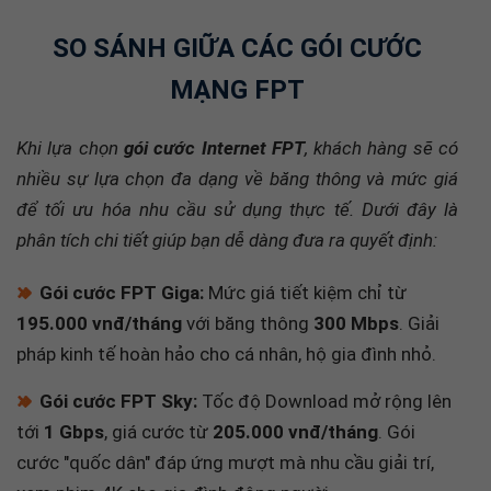
SO SÁNH GIỮA CÁC GÓI CƯỚC
MẠNG FPT
Khi lựa chọn
gói cước Internet FPT
, khách hàng sẽ có
nhiều sự lựa chọn đa dạng về băng thông và mức giá
để tối ưu hóa nhu cầu sử dụng thực tế. Dưới đây là
phân tích chi tiết giúp bạn dễ dàng đưa ra quyết định:
🔸
Gói cước FPT Giga:
Mức giá tiết kiệm chỉ từ
195.000 vnđ/tháng
với băng thông
300 Mbps
. Giải
pháp kinh tế hoàn hảo cho cá nhân, hộ gia đình nhỏ.
🔸
Gói cước FPT Sky:
Tốc độ Download mở rộng lên
tới
1 Gbps
, giá cước từ
205.000 vnđ/tháng
. Gói
cước "quốc dân" đáp ứng mượt mà nhu cầu giải trí,
xem phim 4K cho gia đình đông người.