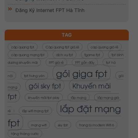
Đăng Ký Internet FPT Hà Tĩnh
TAG
cáp quang fpt
Cáp quang fpt giá rẻ
cáp quang giá rẻ
cáp quang mạng fpt
dịch vụ fpt
fgame fpt
fpt bình
dương khuyến mãi
FPT giá rẻ
FPT gần đây
fpt hà
gói giga fpt
nội
fpt hưng yên
gói
gói sky fpt
Khuyến mãi
mạng
fpt
khuyến mãi fpt play
lắp mạng
lắp mạng giá
lắp đặt mạng
rẻ
lắp wifi mạng fpt
fpt
mạng wifi
sky fpt
trang bị modem Wifi 6
tặng tháng cước