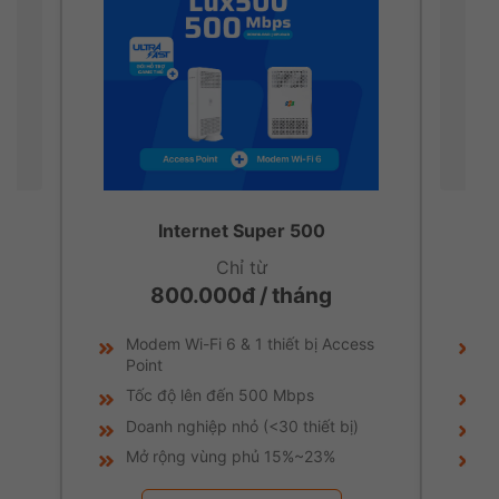
Internet Super 500
Chỉ từ
800.000đ / tháng
Modem Wi-Fi 6 & 1 thiết bị Access
M
Point
P
Tốc độ lên đến 500 Mbps
T
Doanh nghiệp nhỏ (<30 thiết bị)
D
Mở rộng vùng phủ 15%~23%
T
Xem chi tiết