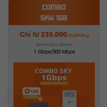
COMBO
META 1GB
Chỉ từ 320.000
Vnđ/tháng
Download / Upload
1 Gbps/1 Gbps