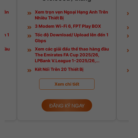
Trên
Xem trọn vẹn Ngoại Hạng Anh Trên
X
Nhiều Thiết Bị
N
X
3 Modem Wi-Fi 6, FPT Play BOX
M
đến 1
Tốc độ Download/ Upload lên đến 1
T
Gbps
G
g đầu
Xem các giải đấu thể thao hàng đầu
X
,
The Emirates FA Cup 2025/26,
T
.
LPBank V.League 1-2025/26,...
L
Kết Nối Trên 20 Thiết Bị
K
Xem chi tiết
ĐĂNG KÝ NGAY