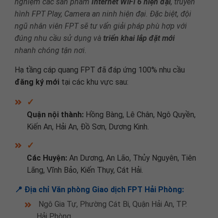
nghiệm các sản phẩm
Internet WiFi 6 hiện đại
, truyền
hình FPT Play, Camera an ninh hiện đại. Đặc biệt, đội
ngũ nhân viên FPT sẽ tư vấn giải pháp phù hợp với
đúng nhu cầu sử dụng và
triển khai lắp đặt mới
nhanh chóng tận nơi.
Hạ tầng cáp quang FPT đã đáp ứng 100% nhu cầu
đăng ký mới
tại các khu vực sau:
✓
Quận nội thành:
Hồng Bàng, Lê Chân, Ngô Quyền,
Kiến An, Hải An, Đồ Sơn, Dương Kinh.
✓
Các Huyện:
An Dương, An Lão, Thủy Nguyên, Tiên
Lãng, Vĩnh Bảo, Kiến Thụy, Cát Hải.
📍 Địa chỉ Văn phòng Giao dịch FPT Hải Phòng:
Ngô Gia Tự, Phường Cát Bi, Quận Hải An, TP.
Hải Phòng.