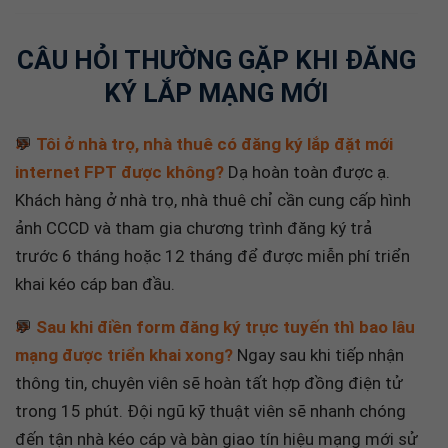
CÂU HỎI THƯỜNG GẶP KHI ĐĂNG
KÝ LẮP MẠNG MỚI
💬
Tôi ở nhà trọ, nhà thuê có đăng ký lắp đặt mới
internet FPT được không?
Dạ hoàn toàn được ạ.
Khách hàng ở nhà trọ, nhà thuê chỉ cần cung cấp hình
ảnh CCCD và tham gia chương trình đăng ký trả
trước 6 tháng hoặc 12 tháng để được miễn phí triển
khai kéo cáp ban đầu.
💬
Sau khi điền form đăng ký trực tuyến thì bao lâu
mạng được triển khai xong?
Ngay sau khi tiếp nhận
thông tin, chuyên viên sẽ hoàn tất hợp đồng điện tử
trong 15 phút. Đội ngũ kỹ thuật viên sẽ nhanh chóng
đến tận nhà kéo cáp và bàn giao tín hiệu mạng mới sử
dụng được ngay trong vòng 12 đến 24 giờ.