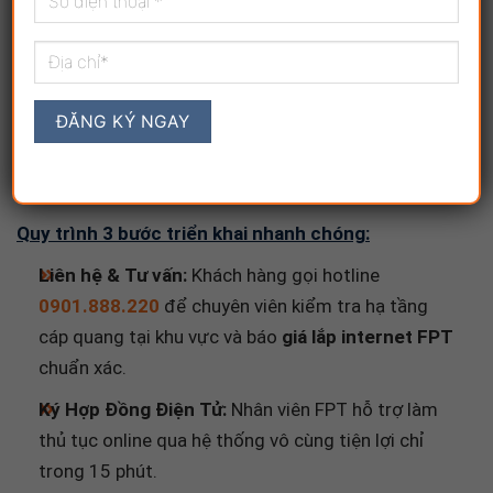
Căn cước công dân (CCCD) 2 mặt của người đứng
tên hợp đồng.
Khách hàng Doanh nghiệp:
Cung cấp ảnh chụp
Giấy phép kinh doanh và CCCD của người đại diện
pháp luật.
Quy trình 3 bước triển khai nhanh chóng:
Liên hệ & Tư vấn:
Khách hàng gọi hotline
0901.888.220
để chuyên viên kiểm tra hạ tầng
cáp quang tại khu vực và báo
giá lắp internet FPT
chuẩn xác.
Ký Hợp Đồng Điện Tử:
Nhân viên FPT hỗ trợ làm
thủ tục online qua hệ thống vô cùng tiện lợi chỉ
trong 15 phút.
Triển Khai Lắp Đặt:
Kỹ thuật viên tiến hành kéo