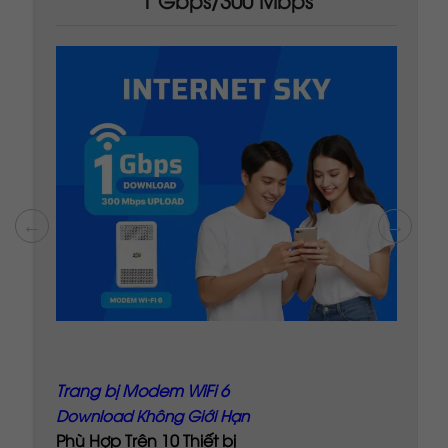
Trang bị Modem WiFi 6
Băng Thông Không Giới Hạn
Phù Hợp Trên 10 Thiết bị
* Phí Hòa Mạng: 299.000
* Ưu đãi giảm giá khi trả trước *