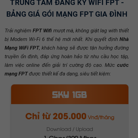
TRUNG TÂM ĐĂNG KÝ WIFI FPT -
BẢNG GIÁ GÓI MẠNG FPT GIA ĐÌNH
Trải nghiệm
FPT Wifi
mượt mà, không giật lag with thiết
bị Modem Wi-Fi 6 thế hệ mới nhất. Khi quyết định
Nhà
Mạng WiFi FPT
, khách hàng sẽ được tận hưởng đường
truyền ổn định, đáp ứng hoàn hảo từ nhu cầu học tập,
làm việc online đến giải trí cường độ cao. Mức
cước
mạng FPT
được thiết kế đa dạng, siêu tiết kiệm:
META 1GB
Chỉ từ 295.000
Vnđ/tháng
Download / Upload
1 Gbps/1 Gbps