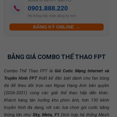
0901.888.220
Hệ thống tiếp nhận đăng ký mới
ĐĂNG KÝ ONLINE →
BẢNG GIÁ COMBO THỂ THAO FPT
Combo Thể Thao FPT là
Gói Cước Mạng Internet và
Truyền Hình FPT
thiết kế đặc biệt dành cho fan bóng
đá để theo dõi trọn vẹn Ngoại Hạng Anh bản quyền
(2026-2031) cùng các giải thể thao hấp dẫn khác.
Khách hàng tận hưởng kho phim ảnh, hơn 130 kênh
truyền hình đa dạng, với các lựa chọn gói cước băng
thông lớn như
Sky, Meta, F1
(tích hợp hệ thống Mesh
Wifi). Mức cước cực kỳ ưu đãi chỉ từ 269.000đ/tháng