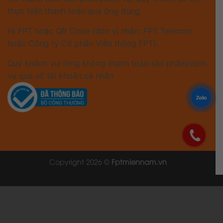
Hi FPT hoặc QR Code (đơn vị nhận: FPT Telecom
hoặc Công ty Cổ phần Viễn thông FPT).
Quý khách vui lòng không thanh toán sản phẩm/dịch
vụ qua số tài khoản cá nhân
Copyright 2026 ©
Fptmiennam.vn