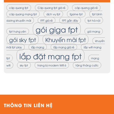
cáp quang fpt
Cáp quang fpt giá rẻ
cáp quang giá rẻ
cáp quang mạng fpt
dịch vụ fpt
fgame fpt
fpt bình
dương khuyến mãi
FPT giá rẻ
FPT gần đây
fpt hà nội
gói giga fpt
fpt hưng yên
gói mạng
gói sky fpt
Khuyến mãi fpt
khuyến
mãi fpt play
lắp mạng
lắp mạng giá rẻ
lắp wifi mạng
lắp đặt mạng fpt
fpt
mạng
wifi
sky fpt
trang bị modem Wifi 6
tặng tháng cước
THÔNG TIN LIÊN HỆ