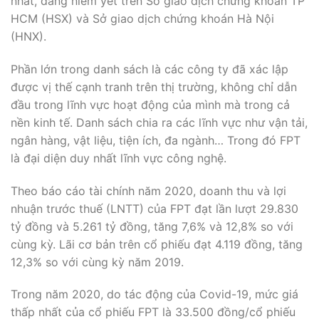
nhất, đang niêm yết trên Sở giao dịch chứng khoán TP
HCM (HSX) và Sở giao dịch chứng khoán Hà Nội
(HNX).
Phần lớn trong danh sách là các công ty đã xác lập
được vị thế cạnh tranh trên thị trường, không chỉ dẫn
đầu trong lĩnh vực hoạt động của mình mà trong cả
nền kinh tế. Danh sách chia ra các lĩnh vực như vận tải,
ngân hàng, vật liệu, tiện ích, đa ngành… Trong đó FPT
là đại diện duy nhất lĩnh vực công nghệ.
Theo báo cáo tài chính năm 2020, doanh thu và lợi
nhuận trước thuế (LNTT) của FPT đạt lần lượt 29.830
tỷ đồng và 5.261 tỷ đồng, tăng 7,6% và 12,8% so với
cùng kỳ. Lãi cơ bản trên cổ phiếu đạt 4.119 đồng, tăng
12,3% so với cùng kỳ năm 2019.
Trong năm 2020, do tác động của Covid-19, mức giá
thấp nhất của cổ phiếu FPT là 33.500 đồng/cổ phiếu