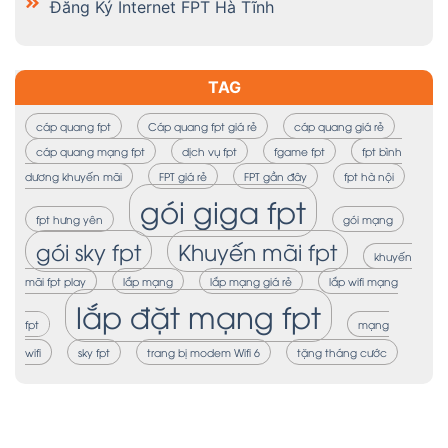
Đăng Ký Internet FPT Hà Tĩnh
TAG
cáp quang fpt
Cáp quang fpt giá rẻ
cáp quang giá rẻ
cáp quang mạng fpt
dịch vụ fpt
fgame fpt
fpt bình
dương khuyến mãi
FPT giá rẻ
FPT gần đây
fpt hà nội
gói giga fpt
fpt hưng yên
gói mạng
gói sky fpt
Khuyến mãi fpt
khuyến
mãi fpt play
lắp mạng
lắp mạng giá rẻ
lắp wifi mạng
lắp đặt mạng fpt
fpt
mạng
wifi
sky fpt
trang bị modem Wifi 6
tặng tháng cước