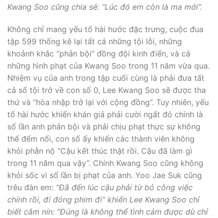
Kwang Soo cũng chia sẻ: “Lúc đó em còn là ma mới”.
Không chỉ mang yếu tố hài hước đặc trưng, cuộc đua
tập 599 thống kê lại tất cả những tội lỗi, những
khoảnh khắc “phản bội” đồng đội kinh điển, và cả
những hình phạt của Kwang Soo trong 11 năm vừa qua.
Nhiệm vụ của anh trong tập cuối cùng là phải đưa tất
cả số tội trở về con số 0, Lee Kwang Soo sẽ được tha
thứ và “hòa nhập trở lại với cộng đồng”. Tuy nhiên, yếu
tố hài hước khiến khán giả phải cười ngất đó chính là
số lần anh phản bội và phải chịu phạt thực sự không
thể đếm nổi, con số ấy khiến các thành viên không
khỏi phẫn nộ “Cậu kết thúc thật rồi. Cậu đã làm gì
trong 11 năm qua vậy”. Chính Kwang Soo cũng không
khỏi sốc vì số lần bị phạt của anh. Yoo Jae Suk cũng
trêu đàn em:
“Đã đến lúc cậu phải từ bỏ công việc
chính rồi, đi đóng phim đi” khiến Lee Kwang Soo chỉ
biết câm nín: “Đúng là không thể tình cảm được dù chỉ